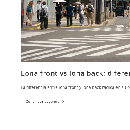
Lona front vs lona back: difer
La diferencia entre lona front y lona back radica en su 
Lona
Continuar Leyendo
Front
Vs
Lona
Back:
Diferencias
Y
Cuándo