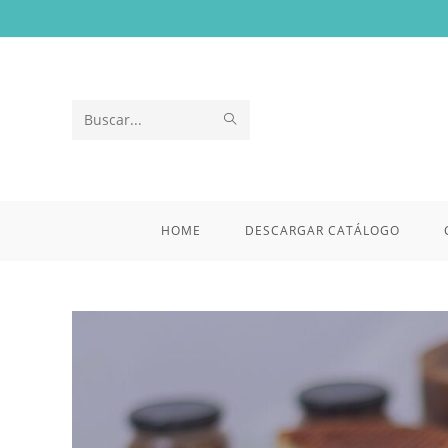
Saltar
al
contenido
ENVIAR
Buscar
LA
en
BÚSQUEDA
esta
HOME
DESCARGAR CATÁLOGO
web