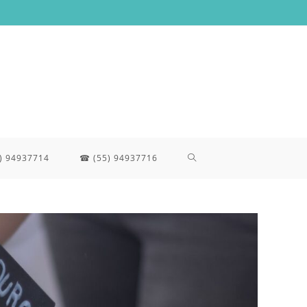
ALTERNAR
) 94937714
☎ (55) 94937716
BÚSQUEDA
DE
LA