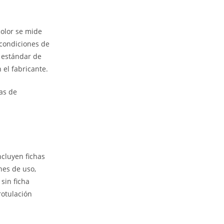
color se mide
 condiciones de
l estándar de
 el fabricante.
as de
cluyen fichas
nes de uso,
sin ficha
rotulación