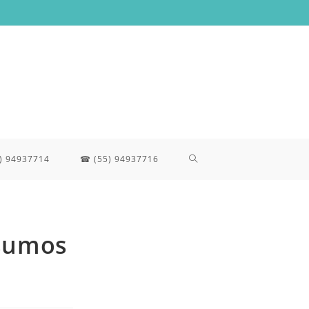
ALTERNAR
) 94937714
☎ (55) 94937716
BÚSQUEDA
nsumos
DE
LA