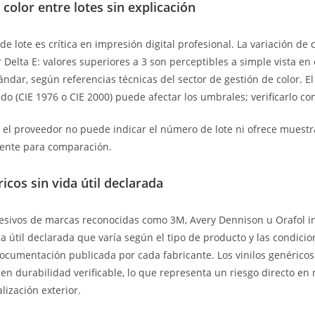
 color entre lotes sin explicación
de lote es crítica en impresión digital profesional. La variación de 
r Delta E: valores superiores a 3 son perceptibles a simple vista en
ándar, según referencias técnicas del sector de gestión de color. E
do (CIE 1976 o CIE 2000) puede afectar los umbrales; verificarlo con
el proveedor no puede indicar el número de lote ni ofrece muestr
iente para comparación.
ricos sin vida útil declarada
esivos de marcas reconocidas como 3M, Avery Dennison u Orafol in
da útil declarada que varía según el tipo de producto y las condicio
ocumentación publicada por cada fabricante. Los vinilos genéricos 
cen durabilidad verificable, lo que representa un riesgo directo en 
lización exterior.