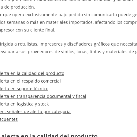
ia de producción.
r que opera exclusivamente bajo pedido sin comunicarlo puede g
dos semanas o más en materiales importados, afectando los compr
mpresor con su cliente final.
irigida a rotulistas, impresores y diseñadores gráficos que necesita
evaluar a sus proveedores de vinilos, lonas, tintas y materiales de
lerta en la calidad del producto
lerta en el respaldo comercial
lerta en soporte técnico
lerta en transparencia documental y fiscal
erta en logística y stock
n: señales de alerta por categoría
recuentes
 alerta en la calidad del producto