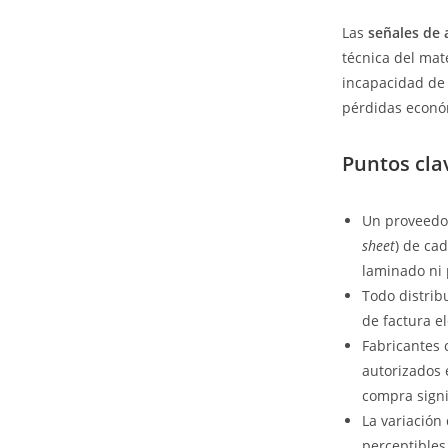
Las
señales de 
técnica del mate
incapacidad de 
pérdidas económ
Puntos cla
Un proveedor
sheet
) de cad
laminado ni 
Todo distribu
de factura e
Fabricantes 
autorizados e
compra signif
La variación 
perceptibles