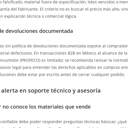
 falsificado, material fuera de especificación, lotes vencidos o mer
ntía del fabricante. El criterio no es buscar el precio más alto, sino
n explicación técnica o comercial lógica.
a de devoluciones documentada
s sin política de devoluciones documentada expone al comprador
terial defectuoso. En transacciones B2B en México, el alcance de la
onsumidor (PROFECO) es limitado; se recomienda revisar la normati
asesor legal para entender los derechos aplicables en compras en
oluciones debe estar por escrito antes de cerrar cualquier pedido.
 alerta en soporte técnico y asesoría
r no conoce los materiales que vende
 confiable debe poder responder preguntas técnicas básicas: ¿qué 