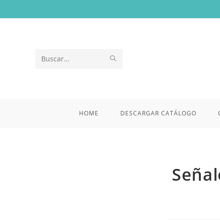
Saltar
al
contenido
ENVIAR
Buscar
LA
en
BÚSQUEDA
esta
HOME
DESCARGAR CATÁLOGO
web
Señal