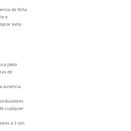
WEB
encia de ficha
le e
mprar evita
ica (
data
uras de
la ausencia
stribuidores
 de cualquier
iores a 3 son