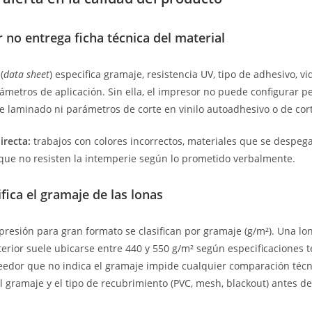
 no entrega ficha técnica del material
(
data sheet
) especifica gramaje, resistencia UV, tipo de adhesivo, vid
ámetros de aplicación. Sin ella, el impresor no puede configurar per
 laminado ni parámetros de corte en vinilo autoadhesivo o de cor
irecta:
trabajos con colores incorrectos, materiales que se despeg
que no resisten la intemperie según lo prometido verbalmente.
fica el gramaje de las lonas
presión para gran formato se clasifican por gramaje (g/m²). Una lo
erior suele ubicarse entre 440 y 550 g/m² según especificaciones t
eedor que no indica el gramaje impide cualquier comparación técni
l gramaje y el tipo de recubrimiento (PVC, mesh, blackout) antes de 