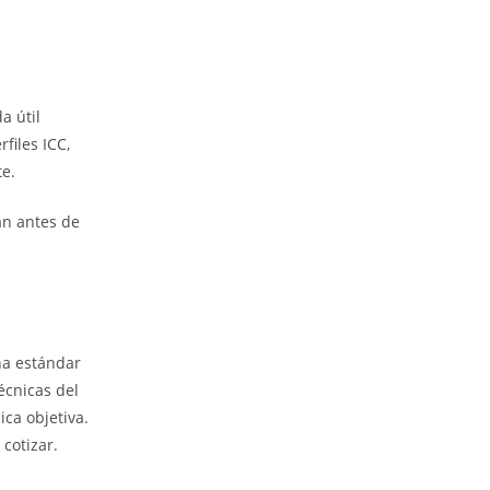
a útil
files ICC,
te.
an antes de
na estándar
écnicas del
ca objetiva.
cotizar.