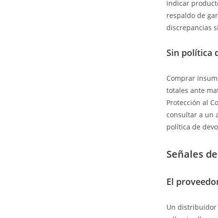
indicar producto
respaldo de gara
discrepancias si
Sin polític
Comprar insumo
totales ante ma
Protección al C
consultar a un 
política de dev
Señales de
El proveedo
Un distribuidor