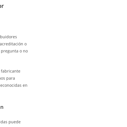
or
ibuidores
 acreditación o
a pregunta o no
 fabricante
mos para
 reconocidas en
ón
cidas puede