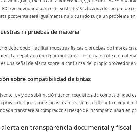
ste vinilo (baja, media o alta adherencia)?, ¿qué tinta es compatible
fil ICC recomendado para este sustrato? Si el vendedor no puede re
porte postventa será igualmente nulo cuando surja un problema en
uestras ni pruebas de material
rio debe poder facilitar muestras físicas o pruebas de impresión 
men. La negativa a entregar muestras —especialmente en materia
s una señal de alerta sobre la confianza del propio proveedor en
ión sobre compatibilidad de tintas
olvente, UV y de sublimación tienen requisitos de compatibilidad es
n proveedor que vende lonas o vinilos sin especificar la compatibil
ndada transfiere al comprador el riesgo de incompatibilidad en p
 alerta en transparencia documental y fiscal