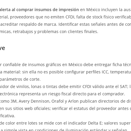
alerta al comprar insumos de impresión
en México incluyen la aus
rial, proveedores que no emiten CFDI, falta de stock físico verificab
acreditar respaldo de marca. Identificar estas señales antes de co
icas, retrabajos y problemas con clientes finales.
ve
 confiable de insumos gráficos en México debe entregar ficha técn
a material: sin ella no es posible configurar perfiles ICC, temperat
parámetros de corte.
idor de vinilos, lonas o tintas debe emitir CFDI válido ante el SAT; 
lectrónica representa un riesgo fiscal directo para el comprador.
como 3M, Avery Dennison, Orafol y Arlon publican directorios de di
n sus sitios web oficiales; verificar el estatus del proveedor antes
icativa.
de color entre lotes se mide con el indicador Delta E; valores super
 a simple vista en condiciones de iluminación estándar y señalan