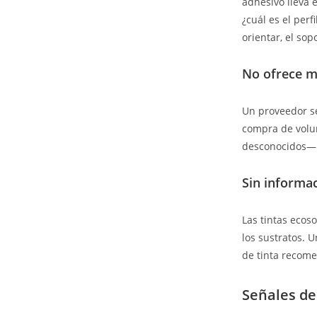
adhesivo lleva e
¿cuál es el per
orientar, el so
No ofrece m
Un proveedor se
compra de volu
desconocidos— e
Sin informac
Las tintas ecos
los sustratos. U
de tinta recome
Señales de