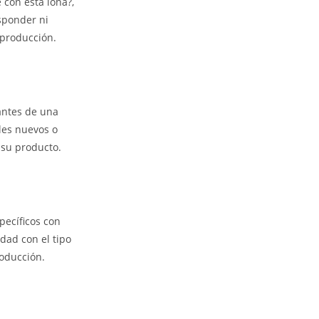
 con esta lona?,
sponder ni
 producción.
antes de una
les nuevos o
 su producto.
pecíficos con
idad con el tipo
roducción.