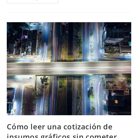
Para
Impresión
UV:
Compatibilidad
Y
Resultados
Cómo leer una cotización de
insumos gráficos sin cometer