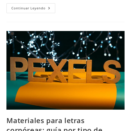
Vinilo
Continuar Leyendo
Imprimible
Para
Interiores:
Tipos
Y
Criterios
De
Selección
Materiales para letras
corpóreas: guía por tipo de