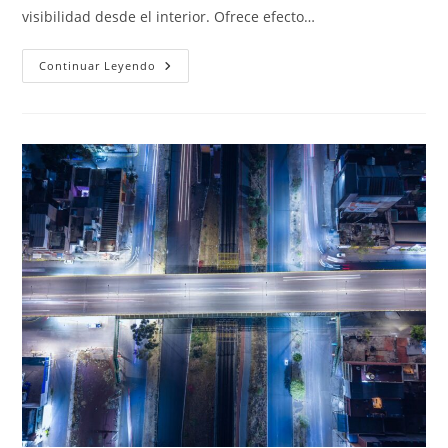
visibilidad desde el interior. Ofrece efecto…
Microperforado
Continuar Leyendo
Y
Traslúcido:
Vinilos
Para
Vidrieras