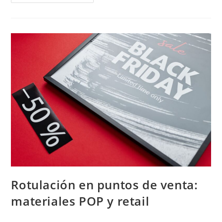
Para
Impresión
Y
Rotulación:
Guía
De
Compra
Por
Material
Rotulación en puntos de venta:
materiales POP y retail